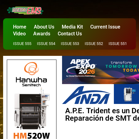
Home
About Us
Media Kit
Current Issue
Video
Awards
Contact Us
ISSUE 555
ISSUE 554
ISSUE 553
ISSUE 552
ISSUE 551
A.P.E. Trident es un D
Reparación de SMT de