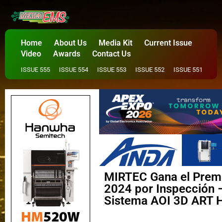
Home
About Us
Media Kit
Current Issue
Video
Awards
Contact Us
ISSUE 555
ISSUE 554
ISSUE 553
ISSUE 552
ISSUE 551
MIRTEC Gana el Premi
2024 por Inspección –
Sistema AOI 3D ART 