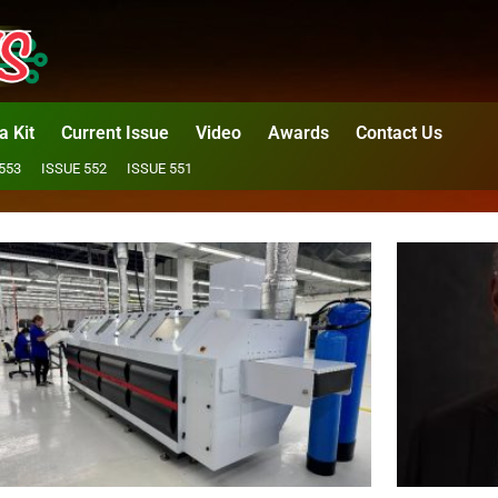
a Kit
Current Issue
Video
Awards
Contact Us
553
ISSUE 552
ISSUE 551