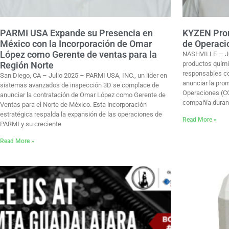
PARMI USA Expande su Presencia en
KYZEN Prom
México con la Incorporación de Omar
de Operaci
López como Gerente de ventas para la
NASHVILLE — Jul
Región Norte
productos quími
responsables co
San Diego, CA – Julio 2025 – PARMI USA, INC., un líder en
anunciar la prom
sistemas avanzados de inspección 3D se complace de
Operaciones (COO
anunciar la contratación de Omar López como Gerente de
compañía durant
Ventas para el Norte de México. Esta incorporación
estratégica respalda la expansión de las operaciones de
Read More »
PARMI y su creciente
Read More »