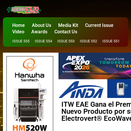
Home
About Us
Media Kit
Current Issue
Video
Awards
Contact Us
ISSUE 555
ISSUE 554
ISSUE 553
ISSUE 552
ISSUE 551
ITW EAE Gana el Premi
Nuevo Producto por s
Electrovert® EcoWav