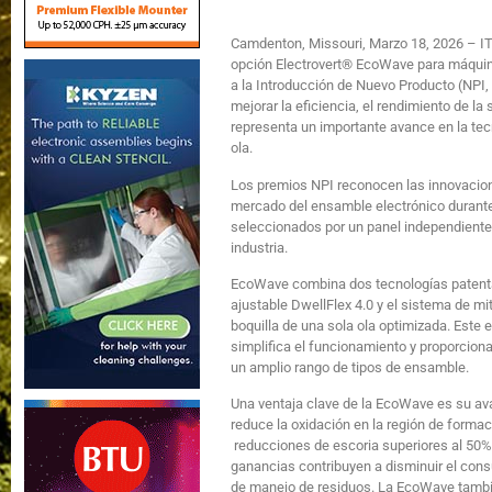
Camdenton, Missouri, Marzo 18, 2026 – I
opción Electrovert® EcoWave para máquin
a la Introducción de Nuevo Producto (NPI,
mejorar la eficiencia, el rendimiento de la
representa un importante avance en la tec
ola.
Los premios NPI reconocen las innovacio
mercado del ensamble electrónico durante 
seleccionados por un panel independiente 
indu
EcoWave combina dos tecnologías patentad
ajustable DwellFlex 4.0 y el sistema de mi
boquilla de una sola ola optimizada. Este 
simplifica el funcionamiento y proporciona
un amplio rango de tipos de ensamble.
Una ventaja clave de la EcoWave es su ava
reduce la oxidación en la región de formac
reducciones de escoria superiores al 50%
ganancias contribuyen a disminuir el cons
de manejo de residuos. La EcoWave tambi