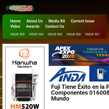
Home
About Us
Media Kit
Current Issue
Video
Awards
Contact Us
ISSUE 555
ISSUE 554
ISSUE 553
ISSUE 552
ISSUE 551
Fuji Tiene Éxito en la
Componentes 016008 
Mundo