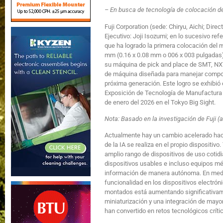
– En busca de tecnología de colocación de
Fuji Corporation (sede: Chiryu, Aichi; Dire
Ejecutivo: Joji Isozumi; en lo sucesivo re
que ha logrado la primera colocación de
mm (0.16 x 0.08 mm o 006 x 003 pulgadas) 
su máquina de pick and place de SMT, NXTR
de máquina diseñada para manejar compon
próxima generación. Este logro se exhibi
Exposición de Tecnología de Manufactura e
de enero del 2026 en el Tokyo Big Sight.
Nota: Basado en la investigación de Fuji (a
Actualmente hay un cambio acelerado hacia
de la IA se realiza en el propio dispositiv
amplio rango de dispositivos de uso cotidi
dispositivos usables e incluso equipos m
información de manera autónoma. En medi
funcionalidad en los dispositivos electró
montados está aumentando significativam
miniaturización y una integración de may
han convertido en retos tecnológicos crític