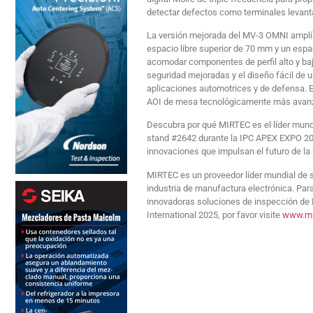
detectar defectos como terminales levanta
La versión mejorada del MV-3 ​​OMNI ampl
espacio libre superior de 70 mm y un espac
acomodar componentes de perfil alto y baj
seguridad mejoradas y el diseño fácil de
aplicaciones automotrices y de defensa. 
AOI de mesa tecnológicamente más avanz
Descubra por qué MIRTEC es el líder mundi
stand #2642 durante la IPC APEX EXPO 20
innovaciones que impulsan el futuro de la
MIRTEC es un proveedor líder mundial de 
industria de manufactura electrónica. Par
innovadoras soluciones de inspección de 
International 2025, por favor visite
www.mi