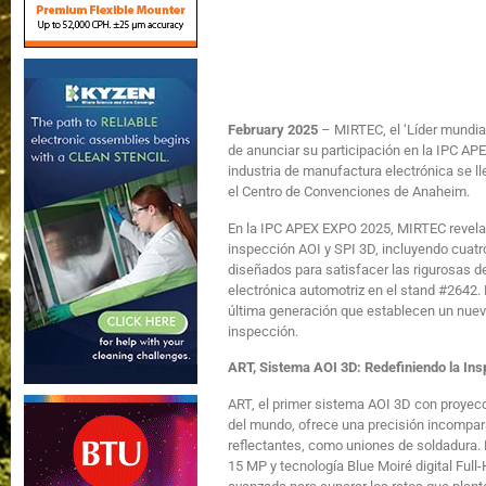
February 2025
– MIRTEC, el ‘Líder mundial
de anunciar su participación en la IPC AP
industria de manufactura electrónica se ll
el Centro de Convenciones de Anaheim.
En la IPC APEX EXPO 2025, MIRTEC revela
inspección AOI y SPI 3D, incluyendo cuat
diseñados para satisfacer las rigurosas d
electrónica automotriz en el stand #2642.
última generación que establecen un nuevo
inspección.
ART, Sistema AOI 3D: Redefiniendo la Ins
ART, el primer sistema AOI 3D con proyec
del mundo, ofrece una precisión incompara
reflectantes, como uniones de soldadura
15 MP y tecnología Blue Moiré digital Full-