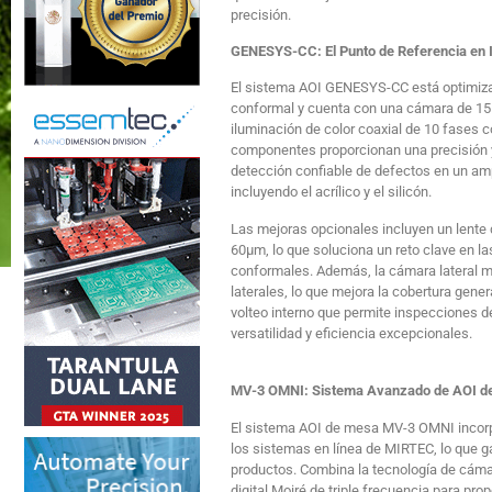
precisi
GENESYS-CC: El Punto de Referencia en 
El sistema AOI GENESYS-CC está optimiza
conformal y cuenta con una cámara de 15 
iluminación de color coaxial de 10 fases c
componentes proporcionan una precisión y
detección confiable de defectos en un amp
incluyendo el acrílico y el silicón.
Las mejoras opcionales incluyen un lente
60µm, lo que soluciona un reto clave en l
conformales. Además, la cámara lateral me
laterales, lo que mejora la cobertura gene
volteo interno que permite inspecciones 
versatilidad y eficiencia excepcionales.
MV-3 OMNI: Sistema Avanzado de AOI d
El sistema AOI de mesa MV-3 ​​OMNI incor
los sistemas en línea de MIRTEC, lo que ga
productos. Combina la tecnología de cám
digital Moiré de triple frecuencia para pr