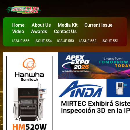
Home
About Us
Media Kit
Current Issue
Video
Awards
Contact Us
ISSUE 555
ISSUE 554
ISSUE 553
ISSUE 552
ISSUE 551
MIRTEC Exhibirá Sis
Inspección 3D en la 