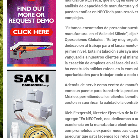
mundial de NEOTech, que incluyen diseño 
análisis de capacidad de manufactura y de
pueden confiar en NEOTech para resolver
complejos.
“Estamos encantados de presentar nuestr
manufactura en el Valle del Silicón”, dijo
Operaciones Globales. “Estoy muy orgull
dedicación al trabajo para el lanzamiento 
primer nivel. Esta instalación subraya n
vanguardia a nuestros clientes y al mism
la creación de empleos en el área del Va
ha construido sólidas raíces en la comuni
oportunidades para trabajar codo a codo 
Además de servir como centro de manufac
como un puente para transferir la produc
México, permitiendo a los clientes benef
costo sin sacrificar la calidad o la confiab
Rich Fitzgerald, Director Ejecutivo de la 
agregó: “En NEOTech, nos dedicamos a ampl
excelencia en la manufactura electrónica
comprometidos a expandir nuestras capa
asegurar que satisfacemos los retos de lo