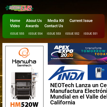
Home
About Us
Media Kit
Current Issue
Video
Awards
Contact Us
ISSUE 555
ISSUE 554
ISSUE 553
ISSUE 552
ISSUE 551
NEOTech Lanza un Cen
Manufactura Electróni
Mundial en el Valle de
California